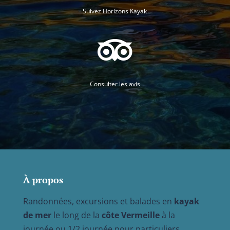
Suivez Horizons Kayak

Consulter les avis
À propos
Randonnées, excursions et balades en
kayak
de mer
le long de la
côte Vermeille
à la
journée ou 1/2 journée pour particuliers,