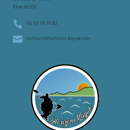
Elne 66200

06 19 19 78 82

contact@horizons-kayak.com