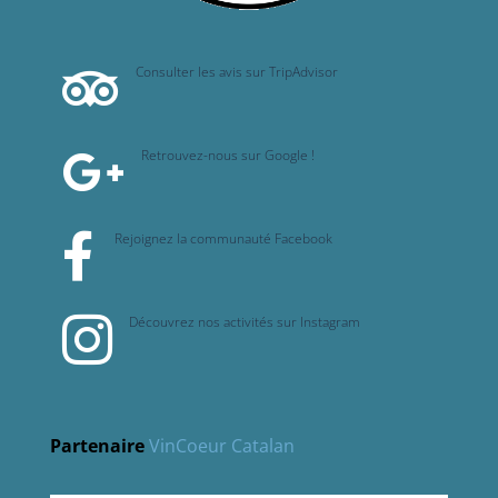
Consulter les avis sur TripAdvisor

Retrouvez-nous sur Google !

Rejoignez la communauté Facebook

Découvrez nos activités sur Instagram

Partenaire
VinCoeur Catalan