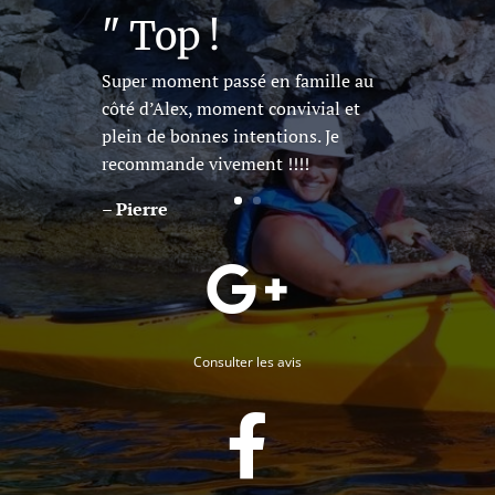
" Top !
Super moment passé en famille au
Une sortie géniale en famille.
côté d’Alex, moment convivial et
Beaucoup d’appréhension au départ
plein de bonnes intentions. Je
(personne ne savait en faire) pour
recommande vivement !!!!
finalement s’éclater.
– Pierre
– Tony

Consulter les avis
