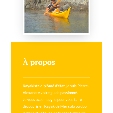
À propos
Kayakiste diplômé d’état
, je suis Pierre-
Alexandre votre guide passionné.
Je vous accompagne pour vous faire
découvrir en Kayak de Mer solo ou duo,
la flore et la faune de la côte Vermeille,