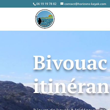
06 19 19 78 82
contact@horizons-kayak.com
Bivouac
itinéra