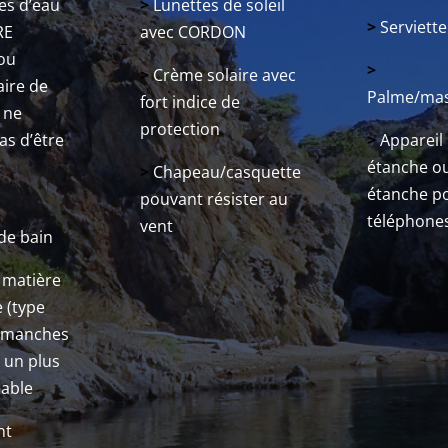
s d’eau
>
Lunettes de soleil
>
Serviette
RE
avec CORDON
ou
>
>
Crème solaire avec
aire de
Palme/ma
fort indice de
i ne
protection
>
Appareil
as d’être
étanche o
>
Chapeau/casquette
étanche po
pouvant résister au
e
téléphone
vent
de bain
 matière
 (type
c manches
 un plus
eable
nt