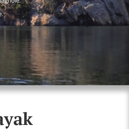
pagnole.
e.
ayak