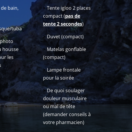
 de bain,
>
Tente igloo 2 places
compact (
pas de
tente 2 secondes
)
sque/tuba
>
Duvet (compact)
 photo
u housse
>
Matelas gonflable
ur les
(compact)
s
>
Lampe frontale
pour la soirée
>
De quoi soulager
douleur musculaire
ou mal de tête
(demander conseils à
votre pharmacien)