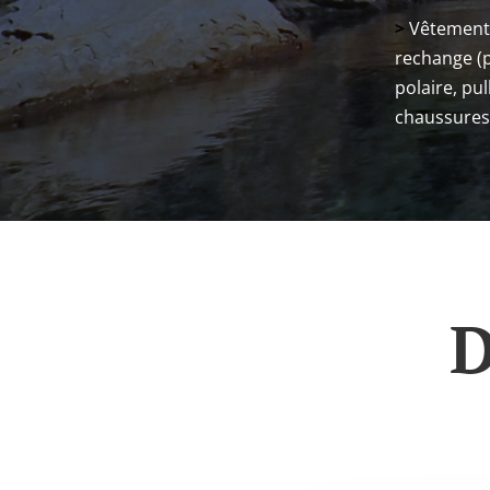
>
Vêtement
rechange (
polaire, pul
chaussures
D