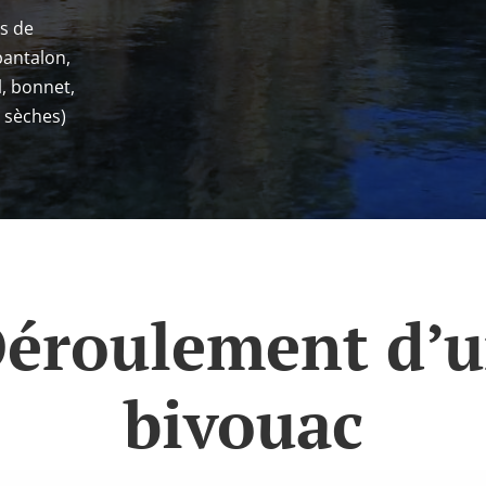
s de
pantalon,
l, bonnet,
 sèches)
éroulement d’
bivouac