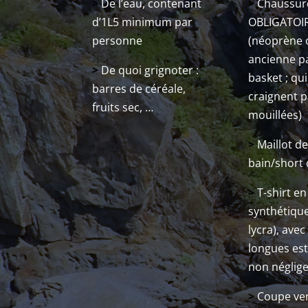
>
De l’eau, contenant
>
Chaussure
d’1L5 minimum par
OBLIGATOI
personne
(néoprène 
ancienne p
>
De quoi grignoter :
basket ; qu
barres de céréale,
craignent p
fruits sec, …
mouillées)
>
Maillot d
bain/short 
>
T-shirt en
synthétique
lycra), ave
longues est
non néglig
>
Coupe ve