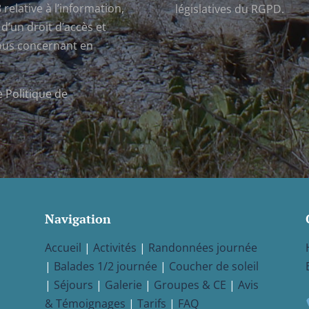
 relative à l’information,
législatives du RGPD.
 d’un droit d’accès et
vous concernant en
ge
Politique de
Navigation
Accueil
|
Activités
|
Randonnées journée
|
Balades 1/2 journée
|
Coucher de soleil
|
Séjours
|
Galerie
|
Groupes & CE
|
Avis
& Témoignages
|
Tarifs
|
FAQ