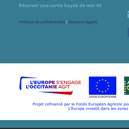
Réserver une sortie kayak de mer 66
Politique de confidentialité
|
Mentions légales