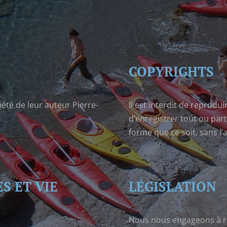
COPYRIGHTS
iété de leur auteur Pierre-
Il est interdit de reprodui
d’enregistrer tout ou par
forme que ce soit, sans l’
S ET VIE
LÉGISLATION
Nous nous engageons à re