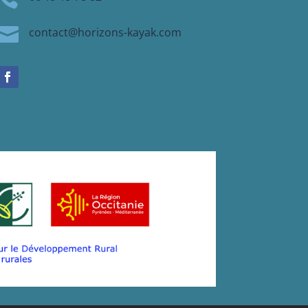

contact@horizons-kayak.com