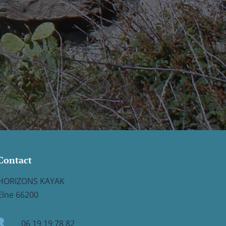
Contact
HORIZONS KAYAK
Elne 66200

06 19 19 78 82