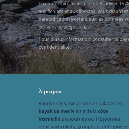
En conformité avec la loi du 6 janvier 1978
aux fichiers et aux libertés, vous disposez
derectification portant sur les données 
écrivant au siège social.
Pour plus d’information, consulter la pa
confidentialité.
À propos
Randonnées, excursions et balades en
kayak de mer
le long de la
côte
Vermeille
à la journée ou 1/2 journée
pour particuliers, groupes et entreprises.