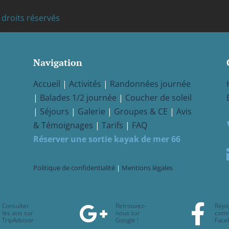
droits réservés
Navigation
Accueil
|
Activités
|
Randonnées journée
|
Balades 1/2 journée
|
Coucher de soleil
|
Séjours
|
Galerie
|
Groupes & CE
|
Avis
& Témoignages
|
Tarifs
|
FAQ
Réserver une sortie kayak de mer 66
Politique de confidentialité
|
Mentions légales
Consulter
Retrouvez-
Rejoi


les avis sur
nous sur
com
TripAdvisor
Google !
Face