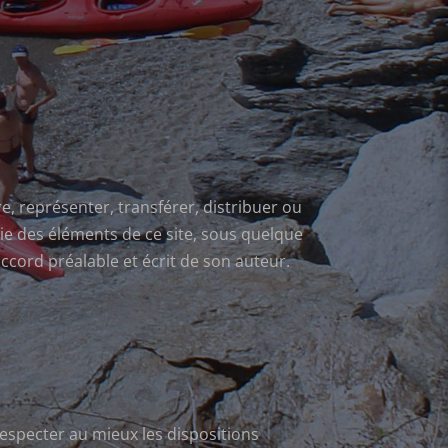
re, représenter, transférer, distribuer ou
tie des éléments de ce site, sous quelque
accord préalable et écrit de son auteur.
specter au mieux les dispositions