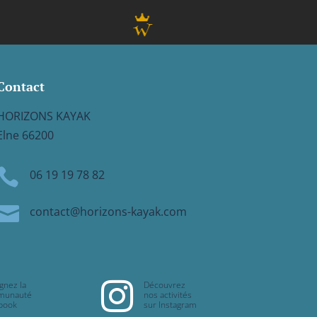
Contact
HORIZONS KAYAK
Elne 66200

06 19 19 78 82

contact@horizons-kayak.com
gnez la
Découvrez

munauté
nos activités
book
sur Instagram