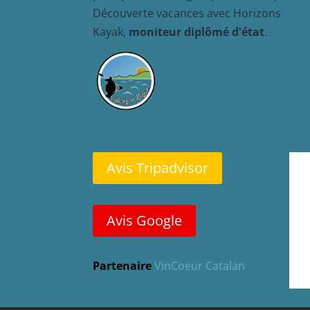
Découverte vacances avec Horizons
Kayak,
moniteur diplômé d'état
.
Avis Tripadvisor
Avis Google
Partenaire
VinCoeur Catalan